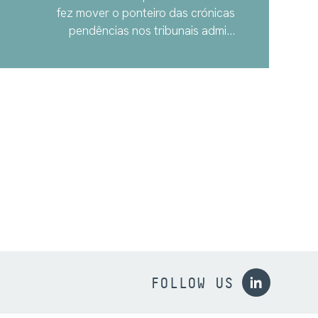
fez mover o ponteiro das crónicas
pendências nos tribunais admi...
FOLLOW US