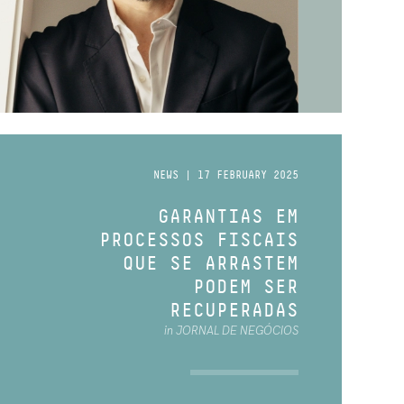
NEWS | 17 FEBRUARY 2025
GARANTIAS EM
PROCESSOS FISCAIS
QUE SE ARRASTEM
PODEM SER
RECUPERADAS
in JORNAL DE NEGÓCIOS