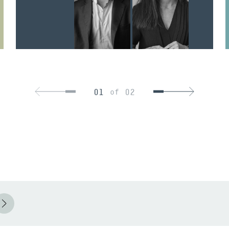
01
02
of