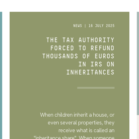
NEWS | 16 JULY 2025
THE TAX AUTHORITY
FORCED TO REFUND
THOUSANDS OF EUROS
IN IRS ON
INHERITANCES
When children inherit a house, or
even several properties, they
receive what is called an
"inheritance share". When someone