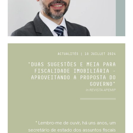
ACTUALITÉS | 10 JUILLET 2024
"DUAS SUGESTÕES E MEIA PARA
FISCALIDADE IMOBILIÁRIA -
APROVEITANDO A PROPOSTA DO
GOVERNO"
in REVISTA APEMIP
" Lembro-me de ouvir, há uns anos, um
secretário de estado dos assuntos fiscais