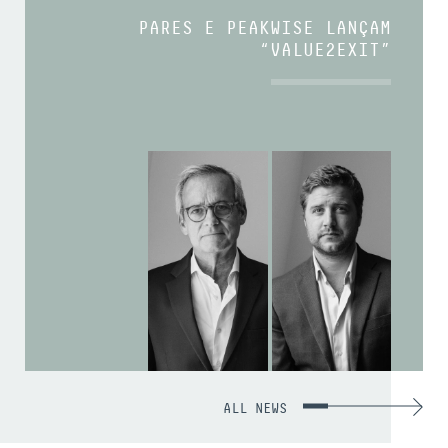
PARES E PEAKWISE LANÇAM
“VALUE2EXIT”
ALL NEWS