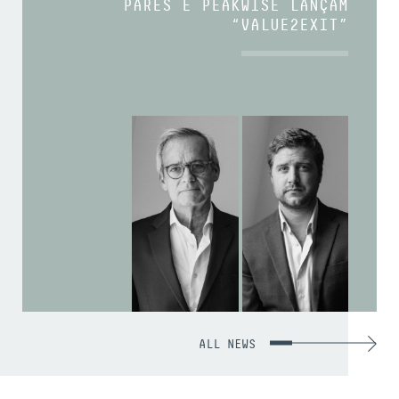
PARES E PEAKWISE LANÇAM
“VALUE2EXIT”
ALL NEWS