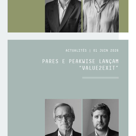
ACTUALITÉS | 01 JUIN 2026
PARES E PEAKWISE LANÇAM
“VALUE2EXIT”