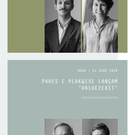
NEWS | 01 JUNE 2026
PARES E PEAKWISE LANÇAM
“VALUE2EXIT”