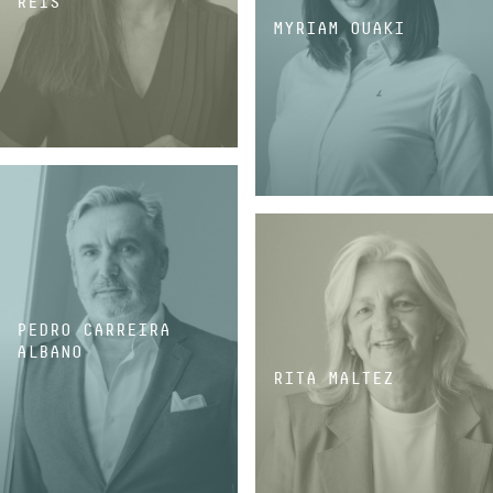
REIS
MYRIAM OUAKI
ASSOCIÉE
ASSOCIÉE
PEDRO CARREIRA
ALBANO
RITA MALTEZ