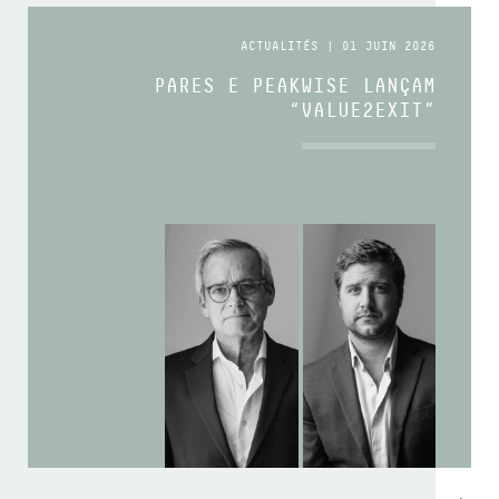
ACTUALITÉS | 01 JUIN 2026
PARES E PEAKWISE LANÇAM
“VALUE2EXIT”