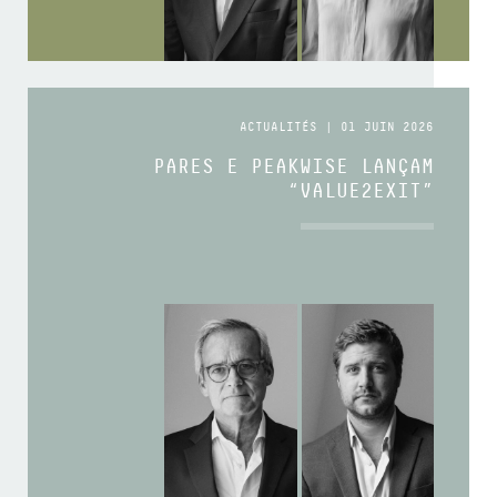
ACTUALITÉS | 01 JUIN 2026
PARES E PEAKWISE LANÇAM
“VALUE2EXIT”