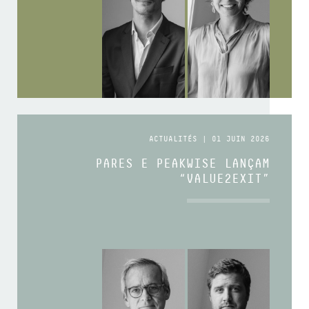
ACTUALITÉS | 01 JUIN 2026
PARES E PEAKWISE LANÇAM
“VALUE2EXIT”