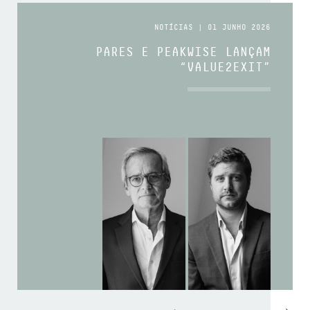
NOTÍCIAS | 01 JUNHO 2026
PARES E PEAKWISE LANÇAM
“VALUE2EXIT”