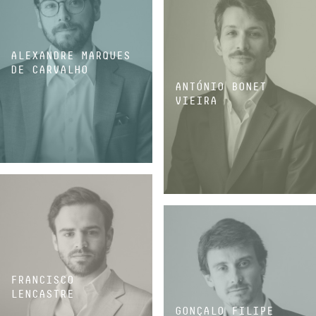
ALEXANDRE MARQUES
DE CARVALHO
ANTÓNIO BONET
VIEIRA
ASSOCIADO
ASSOCIADO
FRANCISCO
LENCASTRE
GONÇALO FILIPE