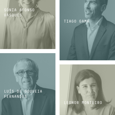
SÓNIA AFONSO
VASQUES
TIAGO GAMA
SÓCIA
SÓCIO
LUÍS DE GOUVEIA
FERNANDES
LEONOR MONTEIRO