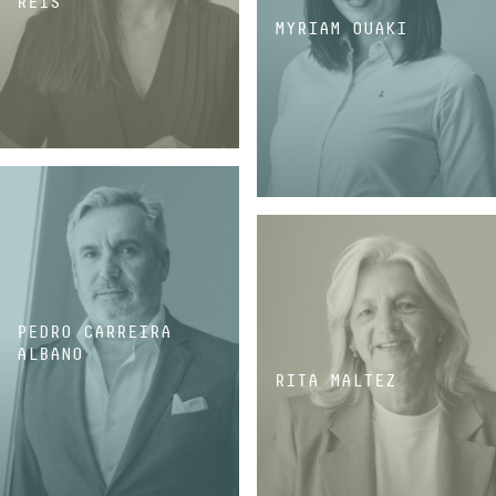
REIS
MYRIAM OUAKI
SÓCIA
SÓCIA
PEDRO CARREIRA
ALBANO
RITA MALTEZ