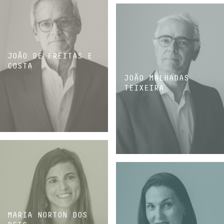
JOÃO DE FREITAS E
COSTA
JOÃO MALHADAS
TEIXEIRA
SÓCIO
SÓCIO
MARIA NORTON DOS