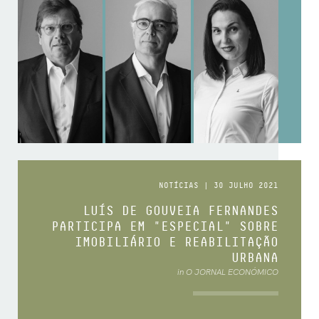
NOTÍCIAS | 30 JULHO 2021
LUÍS DE GOUVEIA FERNANDES
PARTICIPA EM "ESPECIAL" SOBRE
IMOBILIÁRIO E REABILITAÇÃO
URBANA
in O JORNAL ECONÓMICO