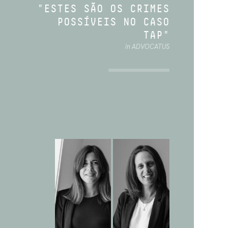
"ESTES SÃO OS CRIMES
POSSÍVEIS NO CASO
TAP"
in ADVOCATUS