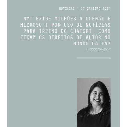
NOTÍCIAS | 07 JANEIRO 2024
NYT EXIGE MILHÕES À OPENAI E
MICROSOFT POR USO DE NOTÍCIAS
PARA TREINO DO CHATGPT. COMO
FICAM OS DIREITOS DE AUTOR NO
MUNDO DA IA?
in OBSERVADOR