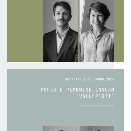
NOTÍCIAS | 01 JUNHO 2026
PARES E PEAKWISE LANÇAM
“VALUE2EXIT”