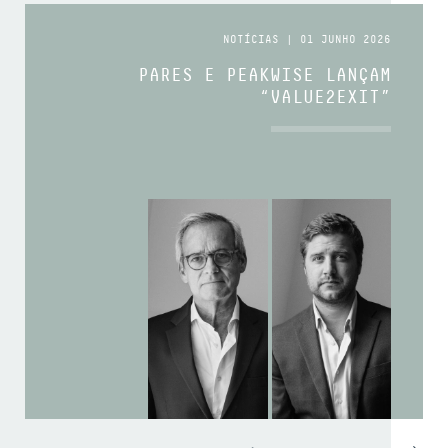
NOTÍCIAS | 01 JUNHO 2026
PARES E PEAKWISE LANÇAM
“VALUE2EXIT”