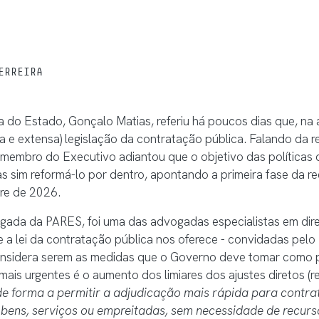
ERREIRA
a do Estado, Gonçalo Matias, referiu há poucos dias que, n
a e extensa) legislação da contratação pública. Falando da 
o membro do Executivo adiantou que o objetivo das políticas
as sim reformá-lo por dentro, apontando a primeira fase da re
tre de 2026.
ogada da PARES, foi uma das advogadas especialistas em dire
ue a lei da contratação pública nos oferece - convidadas pe
onsidera serem as medidas que o Governo deve tomar como pr
s urgentes é o aumento dos limiares dos ajustes diretos (reg
de forma a permitir a adjudicação mais rápida para contra
bens, serviços ou empreitadas, sem necessidade de recurs