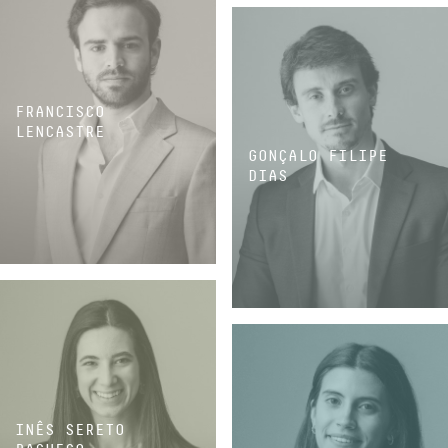
FRANCISCO
LENCASTRE
GONÇALO FILIPE
DIAS
ASSOCIADO
ASSOCIADO
INÊS SERETO