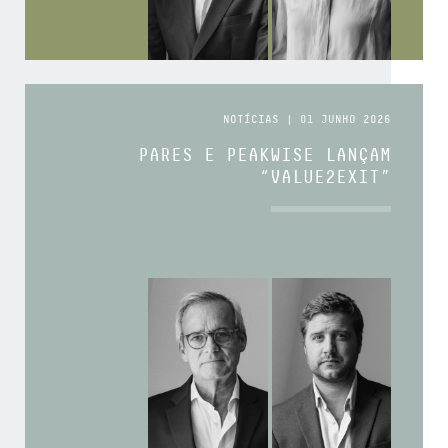
NOTÍCIAS | 01 JUNHO 2026
PARES E PEAKWISE LANÇAM
“VALUE2EXIT”