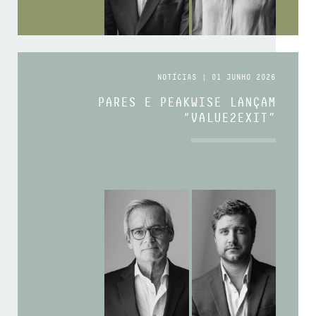
NOTÍCIAS | 01 JUNHO 2026
PARES E PEAKWISE LANÇAM
“VALUE2EXIT”