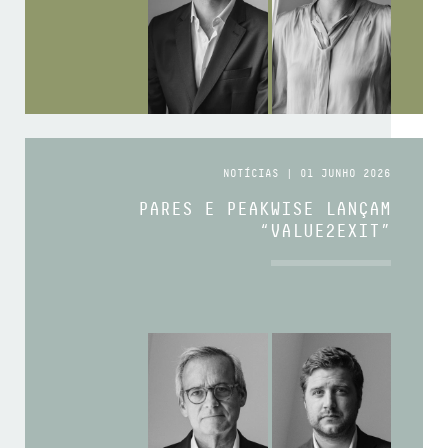
NOTÍCIAS | 01 JUNHO 2026
PARES E PEAKWISE LANÇAM
“VALUE2EXIT”