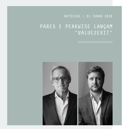
NOTÍCIAS | 01 JUNHO 2026
PARES E PEAKWISE LANÇAM
“VALUE2EXIT”