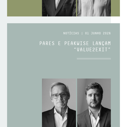
NOTÍCIAS | 01 JUNHO 2026
PARES E PEAKWISE LANÇAM
“VALUE2EXIT”