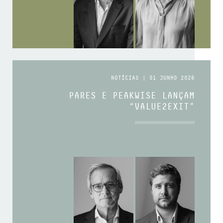
NOTÍCIAS | 01 JUNHO 2026
PARES E PEAKWISE LANÇAM
“VALUE2EXIT”