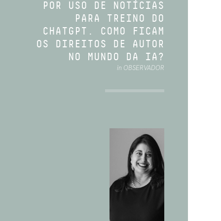
POR USO DE NOTÍCIAS
PARA TREINO DO
CHATGPT. COMO FICAM
OS DIREITOS DE AUTOR
NO MUNDO DA IA?
in OBSERVADOR